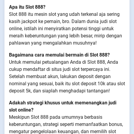
Apa itu Slot 888?
Slot 888 itu mesin slot yang udah terkenal aja sering
kasih jackpot ke pemain, bro. Dalam dunia judi slot
online, istilah ini menyiratkan potensi tinggi untuk
meraih keberuntungan yang lebih besar, mirip dengan
pahlawan yang mengalahkan musuhnya!
Bagaimana cara memulai bermain di Slot 888?
Untuk memulai petualangan Anda di Slot 888, Anda
cukup mendaftar di situs judi slot terpercaya ini.
Setelah membuat akun, lakukan deposit dengan
nominal yang sesuai, baik itu slot deposit 10k atau slot
deposit 5k, dan siaplah menghadapi tantangan!
Adakah strategi khusus untuk memenangkan judi
slot online?
Meskipun Slot 888 pada umumnya berbasis
keberuntungan, strategi seperti memanfaatkan bonus,
mengatur pengelolaan keuangan, dan memilih slot