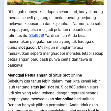
Di tengah riuhnya kehidupan sehari-hari, banyak orang
merasa seperti pejuang di medan perang, berjuang
melawan kebosanan dan kejenuhan. Namun, ada satu
tempat yang bisa menjadi pelarian menarik dari
rutinitas itu:
Slot888
! Ya, di sinilah Anda bisa
menemukan pengalaman seru yang tak terduga di
dunia
slot gacor
. Meskipun mungkin terasa
menakutkan seperti menghadapi monster, tetapi setiap
petualangan baru pasti punya cerita dan tawa di
baliknya!
Menggali Petualangan di Situs Slot Online
Sebelum kita terjun lebih dalam, mari kita kenali lebih
jauh tentang
situs judi slot
ini. Slot 888 adalah situs
judi slot yang telah terkenal dengan reputasi sebagai
tempat yang menyediakan
slot online
berkualitas.
Dengan banyak pilihan permainan, Anda tidak akan
kekurangan opsi untuk menjelajahi
slot gacor hari ini
.