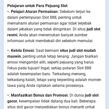
Pelajaran untuk Para Pejuang Slot
•. Pelajari Aturan Permainan:
Sebelum terjun ke
dalam pertempuran Slot 888, penting untuk
memahami aturan permainan agar tidak terjebak
dalam jebakan yang tidak diinginkan. Di situs
judi slot
resmi
, Anda akan menemukan banyak sumber
informasi untuk membekali diri sebelum memulai.
•. Kelola Emosi:
Saat bermain
situs judi slot mudah
maxwin
, penting untuk tetap tenang. Jangan biarkan
emosi mengambil alih, seperti pejuang yang harus
fokus pada tujuan! Ingat, setiap putaran Slot 888
adalah kesempatan baru. Terkadang menang,
terkadang kalah, tetapi yang terpenting adalah momen
tawa yang Anda ciptakan selama prosesnya.
•. Manfaatkan Bonus dan Promosi:
Di dunia
judi slot
gacor
, kesempatan tidak datang dua kali. Beberapa
situs slot gacor menyediakan bonus menarik untuk