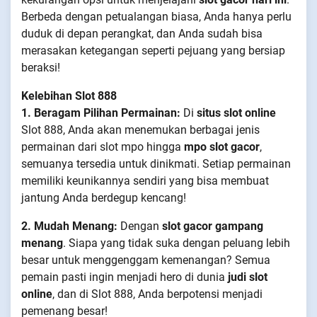
Berbeda dengan petualangan biasa, Anda hanya perlu
duduk di depan perangkat, dan Anda sudah bisa
merasakan ketegangan seperti pejuang yang bersiap
beraksi!
Kelebihan Slot 888
1. Beragam Pilihan Permainan:
Di
situs slot online
Slot 888, Anda akan menemukan berbagai jenis
permainan dari slot mpo hingga
mpo slot gacor
,
semuanya tersedia untuk dinikmati. Setiap permainan
memiliki keunikannya sendiri yang bisa membuat
jantung Anda berdegup kencang!
2. Mudah Menang:
Dengan
slot gacor gampang
menang
. Siapa yang tidak suka dengan peluang lebih
besar untuk menggenggam kemenangan? Semua
pemain pasti ingin menjadi hero di dunia
judi slot
online
, dan di Slot 888, Anda berpotensi menjadi
pemenang besar!