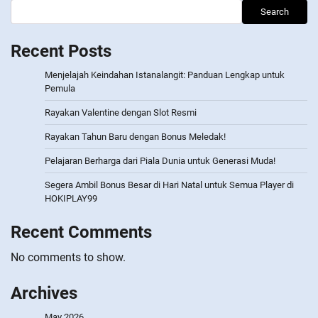
Search
Recent Posts
Menjelajah Keindahan Istanalangit: Panduan Lengkap untuk
Pemula
Rayakan Valentine dengan Slot Resmi
Rayakan Tahun Baru dengan Bonus Meledak!
Pelajaran Berharga dari Piala Dunia untuk Generasi Muda!
Segera Ambil Bonus Besar di Hari Natal untuk Semua Player di
HOKIPLAY99
Recent Comments
No comments to show.
Archives
May 2026