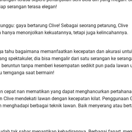
iap serangan terasa elegan!
unggu: gaya bertarung Clive! Sebagai seorang petarung, Clive
 hanya menonjolkan kekuatannya, tetapi juga kelincahannya.
 juga tahu bagaimana memanfaatkan kecepatan dan akurasi untu
spektakuler, dia bisa mengalir dari satu serangan ke serang
 beruntun tanpa memberi kesempatan sedikit pun pada lawan 
 ternganga saat bermain!
ngan cepat nan mematikan yang dapat menghancurkan pertahan
n Clive mendekati lawan dengan kecepatan kilat. Penggunaan 
m menghadapi berbagai teknik lawan. Baik menyerang atau bert
dah tak sabar menantikan kehadirannya. Berbagai fanart, me