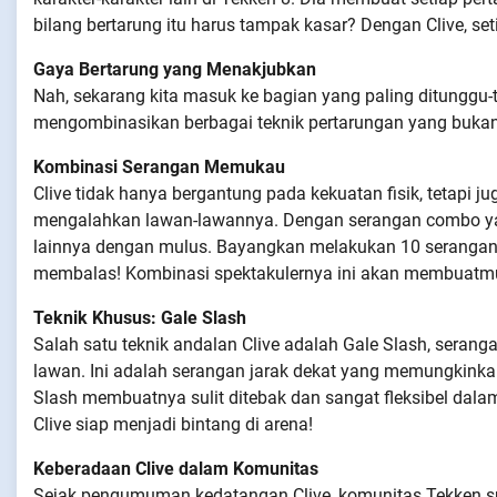
bilang bertarung itu harus tampak kasar? Dengan Clive, set
Gaya Bertarung yang Menakjubkan
Nah, sekarang kita masuk ke bagian yang paling ditunggu-t
mengombinasikan berbagai teknik pertarungan yang bukan
Kombinasi Serangan Memukau
Clive tidak hanya bergantung pada kekuatan fisik, tetapi
mengalahkan lawan-lawannya. Dengan serangan combo yang 
lainnya dengan mulus. Bayangkan melakukan 10 serangan
membalas! Kombinasi spektakulernya ini akan membuatmu
Teknik Khusus: Gale Slash
Salah satu teknik andalan Clive adalah Gale Slash, sera
lawan. Ini adalah serangan jarak dekat yang memungkinka
Slash membuatnya sulit ditebak dan sangat fleksibel dala
Clive siap menjadi bintang di arena!
Keberadaan Clive dalam Komunitas
Sejak pengumuman kedatangan Clive, komunitas Tekken su