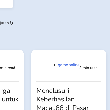
jutan !
game online
 min read
3 min read
arga
Menelusuri
a untuk
Keberhasilan
Macau88 di Pasar