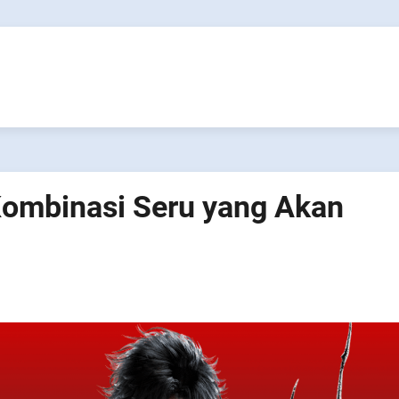
 Kombinasi Seru yang Akan