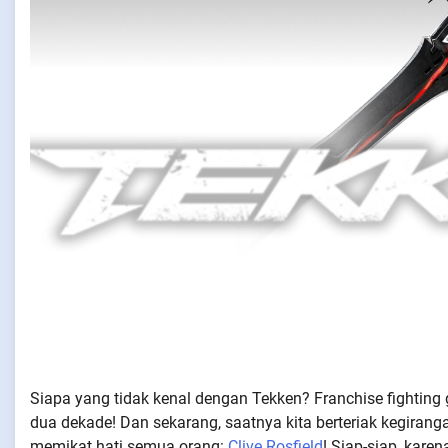
Siapa yang tidak kenal dengan Tekken? Franchise fighting 
dua dekade! Dan sekarang, saatnya kita berteriak kegira
memikat hati semua orang:
Clive Rosfield
! Siap-siap, kar