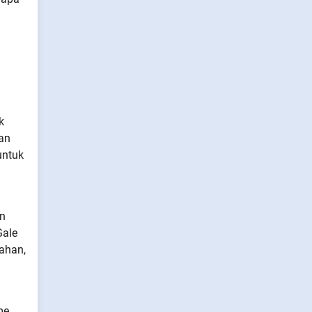
k
an
untuk
an
Gale
ahan,
me,