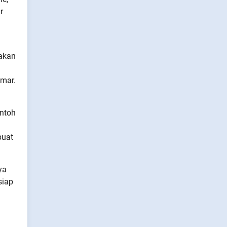
r
yakan
emar.
ontoh
buat
ya
siap