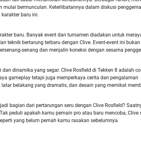
pun mulai bermunculan. Keterlibatannya dalam diskusi penggema
arakter baru ini.
karakter baru. Banyak event dan turnamen diadakan untuk mera
an teknik bertarung terbaru dengan Clive. Event-event ini bukan
bersenang-senang dan menjalin koneksi dengan sesama pengg
dan dinamika yang segar. Clive Rosfield di Tekken 8 adalah c
aya gameplay tetapi juga memperkaya cerita dan pengalaman
a, latar belakang yang dramatis, dan desain yang memikat mem
di bagian dari pertarungan seru dengan Clive Rosfield? Saatn
k peduli apakah kamu pemain pro atau baru mencoba, Clive 
perti yang belum pernah kamu rasakan sebelumnya.