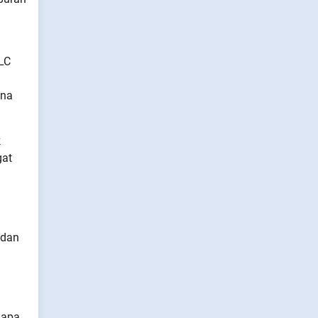
DLC
ana
k
gat
 dan
iapa