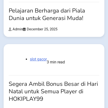
Pelajaran Berharga dari Piala
Dunia untuk Generasi Muda!
Admin
December 25, 2025
slot gacor
3 min read
Segera Ambil Bonus Besar di Hari
Natal untuk Semua Player di
HOKIPLAY99