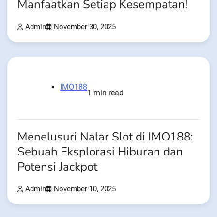
Manfaatkan Setiap Kesempatan!
Admin
November 30, 2025
IMO188
1 min read
Menelusuri Nalar Slot di IMO188:
Sebuah Eksplorasi Hiburan dan
Potensi Jackpot
Admin
November 10, 2025