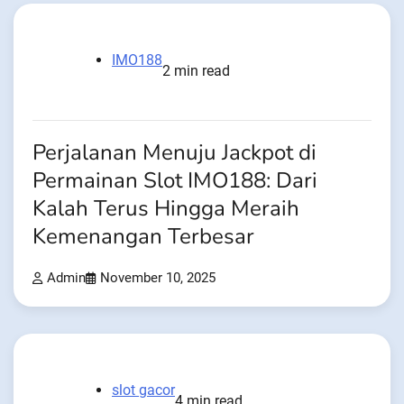
IMO188
2 min read
Perjalanan Menuju Jackpot di
Permainan Slot IMO188: Dari
Kalah Terus Hingga Meraih
Kemenangan Terbesar
Admin
November 10, 2025
slot gacor
4 min read