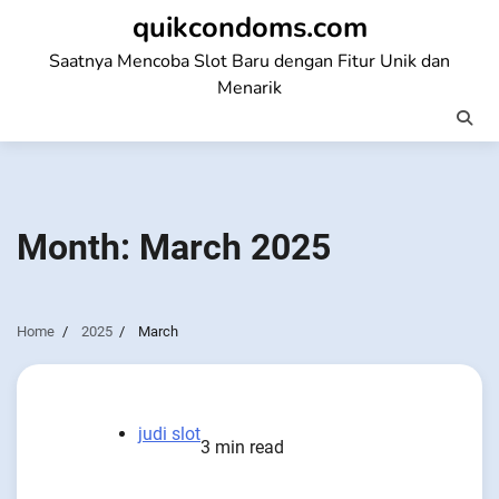
Skip
quikcondoms.com
to
Saatnya Mencoba Slot Baru dengan Fitur Unik dan
content
Menarik
Month:
March 2025
Home
2025
March
judi slot
3 min read