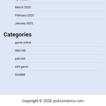
March 2025
February 2025
January 2025
Categories
game online
IMO188
judi slot
slot gacor
Slot888
Copyright © 2026
quikcondoms.com