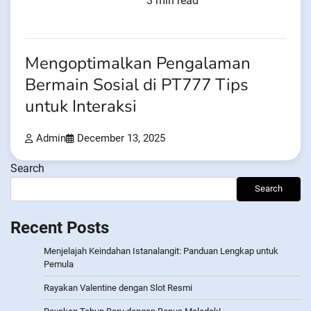
3 min read
Mengoptimalkan Pengalaman
Bermain Sosial di PT777 Tips
untuk Interaksi
Admin
December 13, 2025
Search
Search
Recent Posts
Menjelajah Keindahan Istanalangit: Panduan Lengkap untuk
Pemula
Rayakan Valentine dengan Slot Resmi